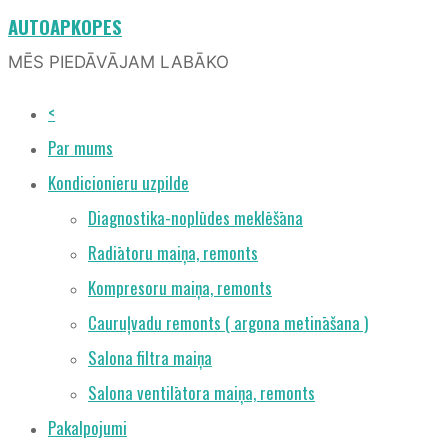
AUTOAPKOPES
MĒS PIEDĀVĀJAM LABĀKO
<
Par mums
Kondicionieru uzpilde
Diagnostika-noplūdes meklēšāna
Radiātoru maiņa, remonts
Kompresoru maiņa, remonts
Cauruļvadu remonts ( argona metināšana )
Salona filtra maiņa
Salona ventilātora maiņa, remonts
Pakalpojumi