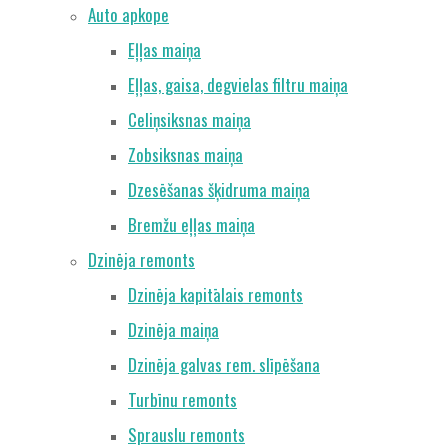
Auto apkope
Eļļas maiņa
Eļļas, gaisa, degvielas filtru maiņa
Celiņsiksnas maiņa
Zobsiksnas maiņa
Dzesēšanas šķidruma maiņa
Bremžu eļļas maiņa
Dzinēja remonts
Dzinēja kapitālais remonts
Dzinēja maiņa
Dzinēja galvas rem. slīpēšana
Turbīnu remonts
Sprauslu remonts