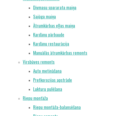
Divmasu spararata maiņa
Sajūga maiņa
Ātrumkārbas eļļas maiņa
Kardānu pārbaude
Kardānu restaurācija
Manuālās ātrumkārbas remonts
Virsbūves remonts
Auto metināšana
Pretkorozijas apstrāde
Lukturu pulēšana
Riepu montāža
Riepu montāža-balansēšana