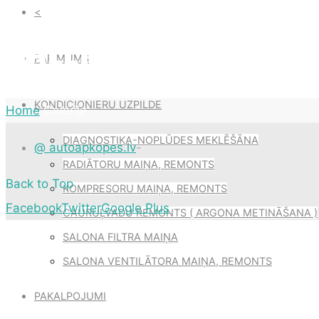
<
GALERIJA
PAR MUMS
KONDICIONIERU UZPILDE
Home
Galerija
DIAGNOSTIKA-NOPLŪDES MEKLĒŠĀNA
@ autoapkopes.lv
-
RADIĀTORU MAIŅA, REMONTS
Back to Top
KOMPRESORU MAIŅA, REMONTS
Facebook
Twitter
Google Plus
CAURUĻVADU REMONTS ( ARGONA METINĀŠANA )
SALONA FILTRA MAIŅA
SALONA VENTILĀTORA MAIŅA, REMONTS
PAKALPOJUMI