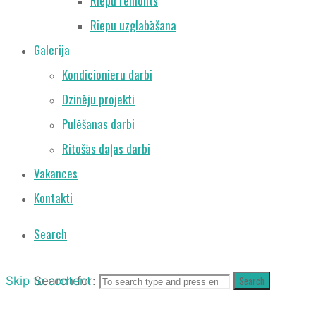
Riepu remonts
Riepu uzglabāšana
Galerija
Kondicionieru darbi
Dzinēju projekti
Pulēšanas darbi
Ritošās daļas darbi
Vakances
Kontakti
Search
Skip to content
Search for:
Search